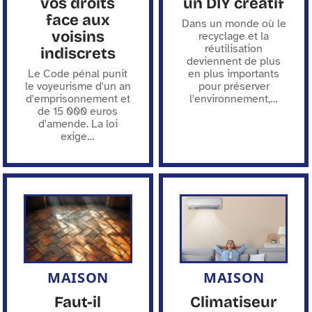
vos droits
un DIY créatif
face aux
Dans un monde où le
voisins
recyclage et la
réutilisation
indiscrets
deviennent de plus
Le Code pénal punit
en plus importants
le voyeurisme d'un an
pour préserver
d'emprisonnement et
l'environnement,
…
de 15 000 euros
d'amende. La loi
exige
…
MAISON
MAISON
Faut-il
Climatiseur