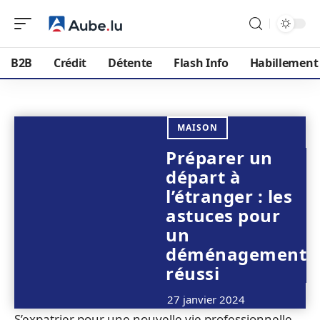
B2B
Crédit
Détente
Flash Info
Habillement
MAISON
Préparer un
départ à
l’étranger : les
astuces pour
un
déménagement
réussi
27 janvier 2024
S’expatrier pour une nouvelle vie professionnelle