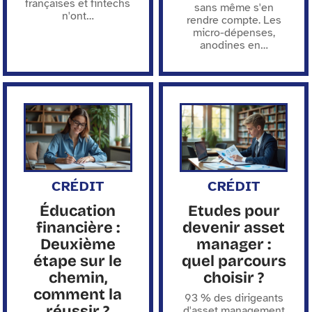
françaises et fintechs
sans même s'en
n'ont
…
rendre compte. Les
micro-dépenses,
anodines en
…
CRÉDIT
CRÉDIT
Éducation
Etudes pour
financière :
devenir asset
Deuxième
manager :
étape sur le
quel parcours
chemin,
choisir ?
comment la
93 % des dirigeants
réussir ?
d'asset management