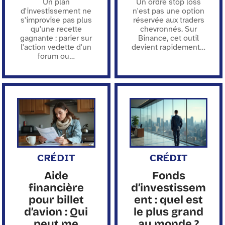
Un plan
Un ordre stop loss
d'investissement ne
n'est pas une option
s'improvise pas plus
réservée aux traders
qu'une recette
chevronnés. Sur
gagnante : parier sur
Binance, cet outil
l'action vedette d'un
devient rapidement
…
forum ou
…
CRÉDIT
CRÉDIT
Aide
Fonds
financière
d’investissem
pour billet
ent : quel est
d’avion : Qui
le plus grand
peut me
au monde ?