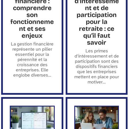
financière :
d’intéresseme
comprendre
nt et de
son
participation
fonctionneme
pour la
nt et ses
retraite : ce
enjeux
qu’il faut
savoir
La gestion financière
représente un pilier
Les primes
essentiel pour la
d'intéressement et de
pérennité et la
participation sont des
croissance des
dispositifs financiers
entreprises. Elle
que les entreprises
englobe diverses
…
mettent en place pour
motiver
…