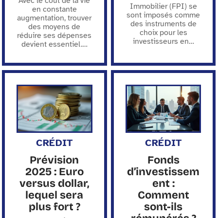
Avec le coût de la vie
Immobilier (FPI) se
en constante
sont imposés comme
augmentation, trouver
des instruments de
des moyens de
choix pour les
réduire ses dépenses
investisseurs en
…
devient essentiel.
…
CRÉDIT
CRÉDIT
Prévision
Fonds
2025 : Euro
d’investissem
versus dollar,
ent :
lequel sera
Comment
plus fort ?
sont-ils