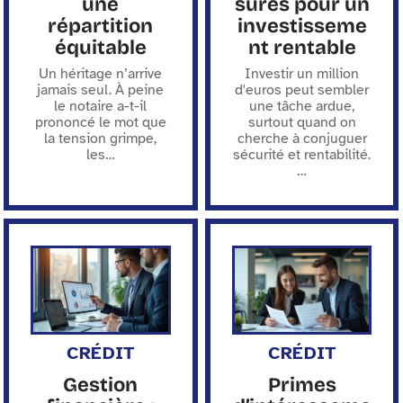
une
sûres pour un
répartition
investisseme
équitable
nt rentable
Un héritage n’arrive
Investir un million
jamais seul. À peine
d'euros peut sembler
le notaire a-t-il
une tâche ardue,
prononcé le mot que
surtout quand on
la tension grimpe,
cherche à conjuguer
les
…
sécurité et rentabilité.
…
CRÉDIT
CRÉDIT
Gestion
Primes