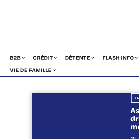
B2B
CRÉDIT
DÉTENTE
FLASH INFO
VIE DE FAMILLE
H
As
dr
m
19 