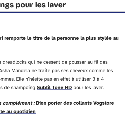
ngs pour les laver
i remporte le titre de la personne la plus stylée au
 dreadlocks qui ne cessent de pousser au fil des
 Asha Mandela ne traite pas ses cheveux comme les
emmes. Elle n’hésite pas en effet à utiliser 3 à 4
les de shampoing
Subtil Tone HD
pour les laver.
en complément :
Bien porter des collants Vogstore
yle au quotidien