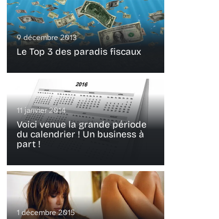
9 décembre 2013
Le Top 3 des paradis fiscaux
11 janvier 2014
Voici venue la grande période
du calendrier ! Un business à
part !
1 décembre 2015