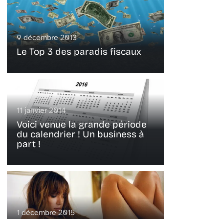
9 décembre 2013
Le Top 3 des paradis fiscaux
11 janvier 2014
Voici venue la grande période
du calendrier ! Un business à
part !
1 décembre 2015