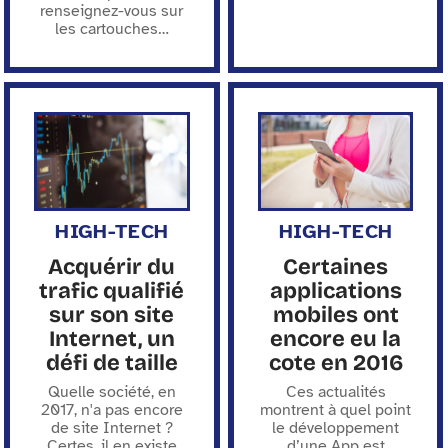
renseignez-vous sur
les cartouches
…
HIGH-TECH
HIGH-TECH
Acquérir du
Certaines
trafic qualifié
applications
sur son site
mobiles ont
Internet, un
encore eu la
défi de taille
cote en 2016
Quelle société, en
Ces actualités
2017, n'a pas encore
montrent à quel point
de site Internet ?
le développement
Certes, il en existe
d’une App est