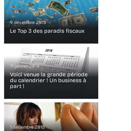
9 décembre 2013
Le Top 3 des paradis fiscaux
11 janvier 2014
Voici venue la grande période
du calendrier ! Un business à
part !
1 décembre 2015