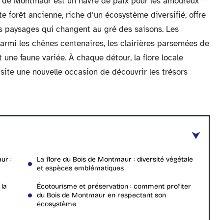
s de Montmaur est un havre de paix pour les amoureux
e forêt ancienne, riche d’un écosystème diversifié, offre
es paysages qui changent au gré des saisons. Les
parmi les chênes centenaires, les clairières parsemées de
t une faune variée. À chaque détour, la flore locale
site une nouvelle occasion de découvrir les trésors
ur :
La flore du Bois de Montmaur : diversité végétale
et espèces emblématiques
 la
Écotourisme et préservation : comment profiter
du Bois de Montmaur en respectant son
écosystème