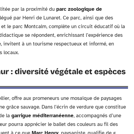
ilitée par la proximité du
parc zoologique de
 légué par Henri de Lunaret. Ce parc, ainsi que des
t le parc Montcalm, complète un circuit éducatif où la
didactique se répondent, enrichissant l’expérience des
me, invitent à un tourisme respectueux et informé, en
s locaux.
r : diversité végétale et espèces
lier, offre aux promeneurs une mosaïque de paysages
ne grâce sauvage. Dans l’écrin de verdure que constitue
de la
garrigue méditerranéenne
, accompagnés d’une
r pourra apprécier le ballet des couleurs au fil des
ibuent à ce que
Marc Henry
, paysagiste, qualifie de «