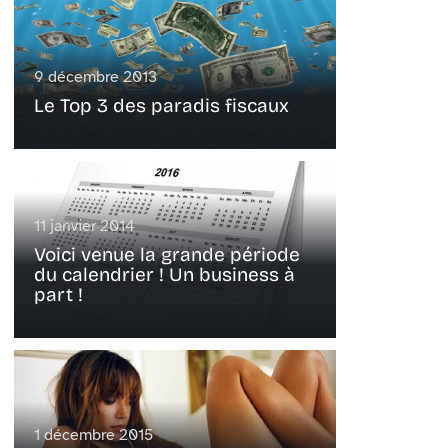
9 décembre 2013
Le Top 3 des paradis fiscaux
11 janvier 2014
Voici venue la grande période
du calendrier ! Un business à
part !
1 décembre 2015