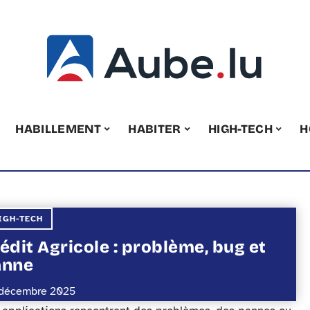
HABILLEMENT
HABITER
HIGH-TECH
H
IGH-TECH
édit Agricole : problème, bug et
anne
décembre 2025