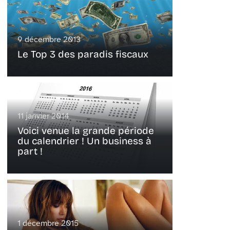
9 décembre 2013
Le Top 3 des paradis fiscaux
11 janvier 2014
Voici venue la grande période
du calendrier ! Un business à
part !
1 décembre 2015