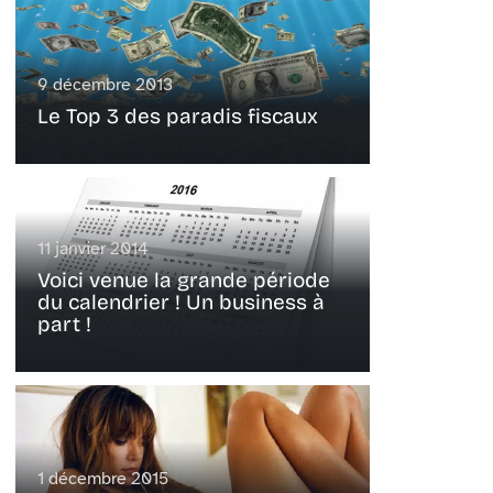
9 décembre 2013
Le Top 3 des paradis fiscaux
11 janvier 2014
Voici venue la grande période
du calendrier ! Un business à
part !
1 décembre 2015