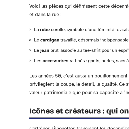
Voici les pièces qui définissent cette décenni
et dans la rue :
La
robe
corolle, symbole d’une féminité revisit
Le
cardigan
travaillé, désormais indispensabl
Le
jean
brut, associé au tee-shirt pour un espr
Les
accessoires
raffinés : gants, perles, sacs
Les années 50, c’est aussi un bouillonnement 
privilégient la coupe, le détail, la qualité. Ce
valeur patrimoniale que pour sa capacité à ins
Icônes et créateurs : qui ont
Certaines silhouettes traversent les décennies