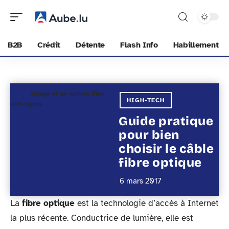
B2B
Crédit
Détente
Flash Info
Habillement
Image of an optical fiber
HIGH-TECH
with lights
Guide pratique
pour bien
choisir le câble
fibre optique
6 mars 2017
La
fibre optique
est la technologie d’accès à Internet
la plus récente. Conductrice de lumière, elle est