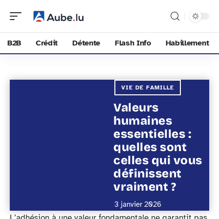
B2B
Crédit
Détente
Flash Info
Habillement
VIE DE FAMILLE
Valeurs
humaines
essentielles :
quelles sont
celles qui vous
définissent
vraiment ?
3 janvier 2026
L’adhésion à une valeur fondamentale ne garantit pas