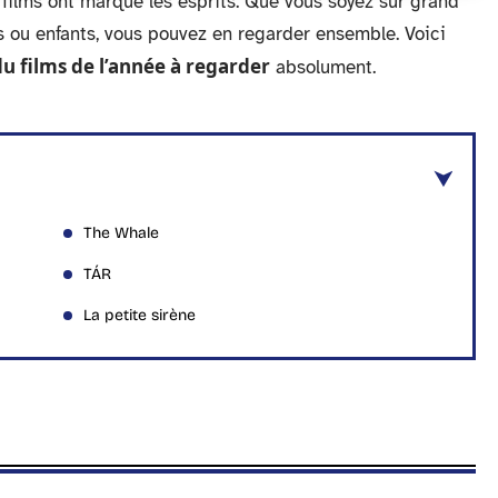
films ont marqué les esprits. Que vous soyez sur grand
 ou enfants, vous pouvez en regarder ensemble. Voici
du films de l’année à regarder
absolument.
The Whale
TÁR
La petite sirène