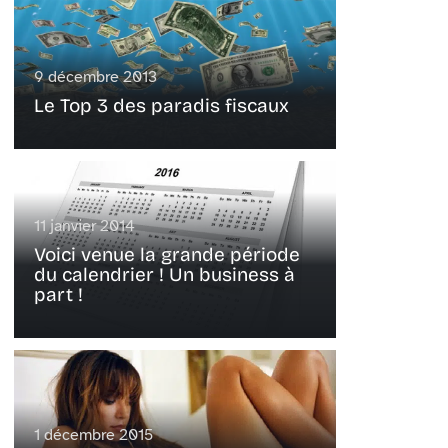
9 décembre 2013
Le Top 3 des paradis fiscaux
11 janvier 2014
Voici venue la grande période
du calendrier ! Un business à
part !
1 décembre 2015