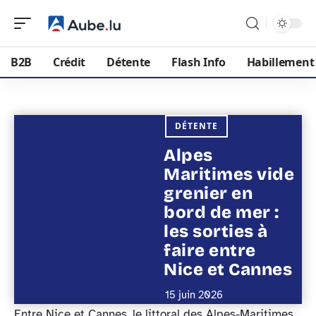
B2B
Crédit
Détente
Flash Info
Habillement
DÉTENTE
Alpes
Maritimes vide
grenier en
bord de mer :
les sorties à
faire entre
Nice et Cannes
15 juin 2026
Entre Nice et Cannes, le littoral des Alpes-Maritimes