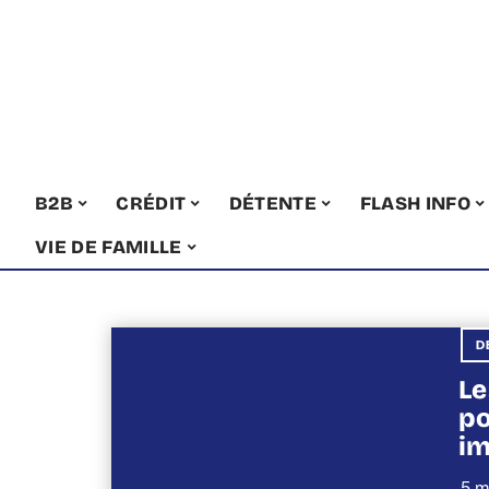
B2B
CRÉDIT
DÉTENTE
FLASH INFO
VIE DE FAMILLE
D
Le
po
i
5 m