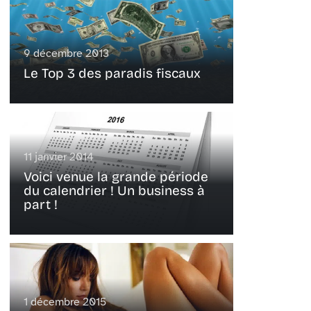
9 décembre 2013
Le Top 3 des paradis fiscaux
11 janvier 2014
Voici venue la grande période
du calendrier ! Un business à
part !
1 décembre 2015