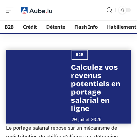
B2B
Crédit
Détente
Flash Info
Habillement
B2B
Calculez vos
revenus
potentiels en
portage
salarial en
ligne
20 juillet 2026
Le portage salarial repose sur un mécanisme de
redistribution du chiffre d’affaires qui détermine