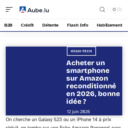
B2B
Crédit
Détente
Flash Info
Habillement
HIGH-TECH
Acheter un
smartphone
sur Amazon
reconditionné
en 2026, bonne
idée ?
12 juin 2026
On cherche un Galaxy S23 ou un iPhone 14 à prix
réduit, on tombe sur une fiche Amazon Renewed avec