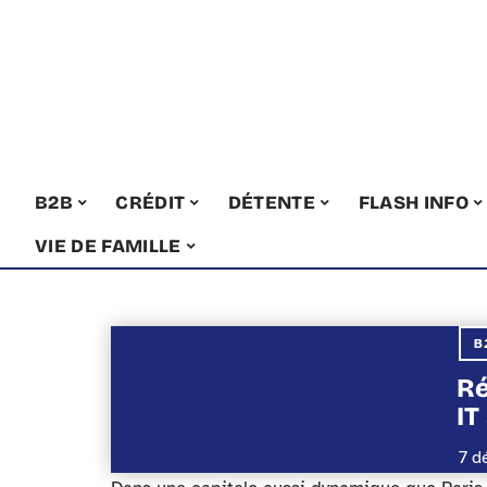
B2B
CRÉDIT
DÉTENTE
FLASH INFO
VIE DE FAMILLE
B
Ré
IT
7 d