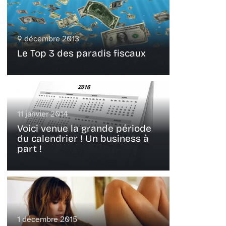
9 décembre 2013
Le Top 3 des paradis fiscaux
11 janvier 2014
Voici venue la grande période
du calendrier ! Un business à
part !
1 décembre 2015