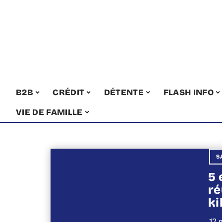
B2B
CRÉDIT
DÉTENTE
FLASH INFO
VIE DE FAMILLE
S
5 
ré
ki
12 