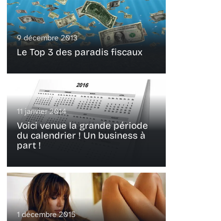
9 décembre 2013
Le Top 3 des paradis fiscaux
11 janvier 2014
Voici venue la grande période
du calendrier ! Un business à
part !
1 décembre 2015