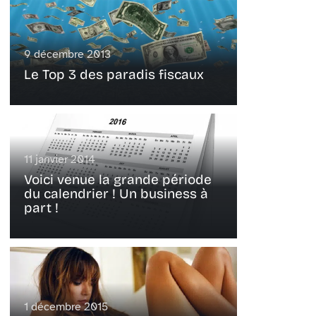
9 décembre 2013
Le Top 3 des paradis fiscaux
11 janvier 2014
Voici venue la grande période
du calendrier ! Un business à
part !
1 décembre 2015