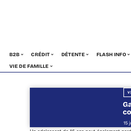
B2B
CRÉDIT
DÉTENTE
FLASH INFO
VIE DE FAMILLE
V
Ga
co
15 j