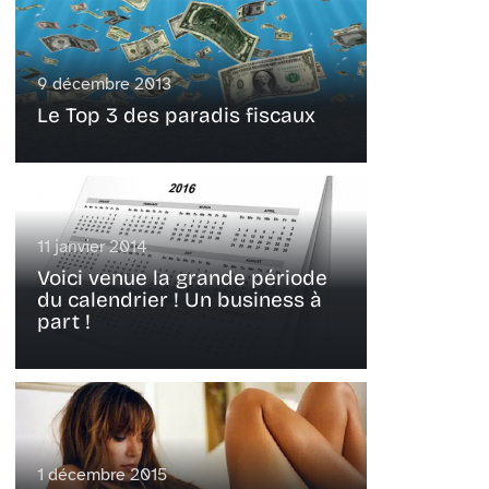
9 décembre 2013
Le Top 3 des paradis fiscaux
11 janvier 2014
Voici venue la grande période
du calendrier ! Un business à
part !
1 décembre 2015