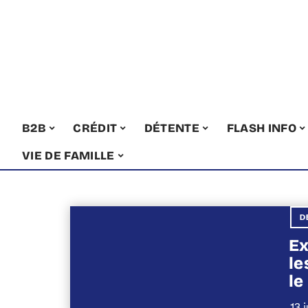
B2B
CRÉDIT
DÉTENTE
FLASH INFO
VIE DE FAMILLE
D
Ex
le
le
13 j