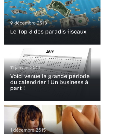
9 décembre 2013
Le Top 3 des paradis fiscaux
11 janvier 2014
Voici venue la grande période
du calendrier ! Un business à
part !
1 décembre 2015