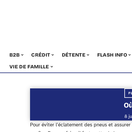
B2B
CRÉDIT
DÉTENTE
FLASH INFO
VIE DE FAMILLE
F
Où
8 j
Pour éviter l’éclatement des pneus et assure