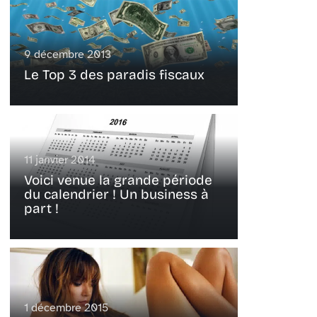
9 décembre 2013
Le Top 3 des paradis fiscaux
11 janvier 2014
Voici venue la grande période
du calendrier ! Un business à
part !
1 décembre 2015