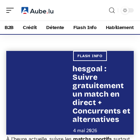
B2B
Crédit
Détente
Flash Info
Habillement
FLASH INFO
hesgoal :
Suivre
gratuitement
un match en
direct +
Concurrents et
alternatives
4 mai 2026
À l’heure actuelle, suivre les
matchs sportifs
surtout