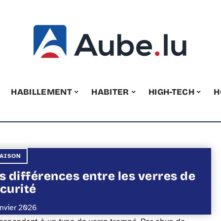
HABILLEMENT
HABITER
HIGH-TECH
H
AISON
s différences entre les verres de
curité
anvier 2026