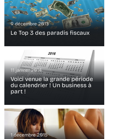
9 décembre 2013
Le Top 3 des paradis fiscaux
11 janvier 2014
Voici venue la grande période
du calendrier ! Un business à
part !
1 décembre 2015