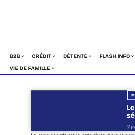
B2B
CRÉDIT
DÉTENTE
FLASH INFO
VIE DE FAMILLE
M
Le
sé
2 j