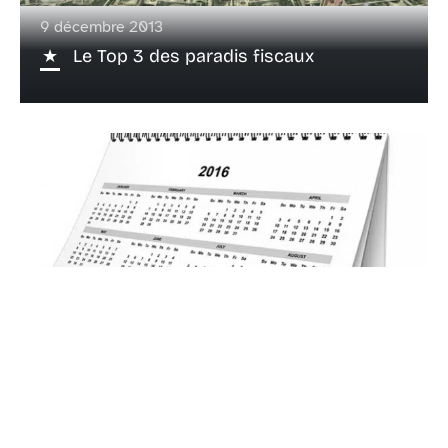
9 décembre 2013
Le Top 3 des paradis fiscaux
11 janvier 2014
Voici venue la grande période du
calendrier ! Un business à part !