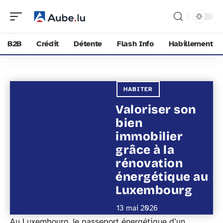
B2B
Crédit
Détente
Flash Info
Habillement
HABITER
Valoriser son
bien
immobilier
grâce à la
rénovation
énergétique au
Luxembourg
13 mai 2026
Au Luxembourg, le passeport énergétique d’un