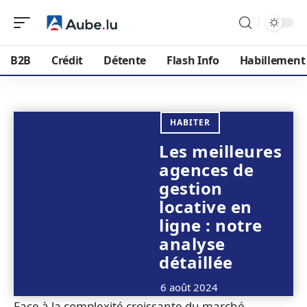
B2B
Crédit
Détente
Flash Info
Habillement
HABITER
Les meilleures
agences de
gestion
locative en
ligne : notre
analyse
détaillée
6 août 2024
Face à la complexité croissante du marché