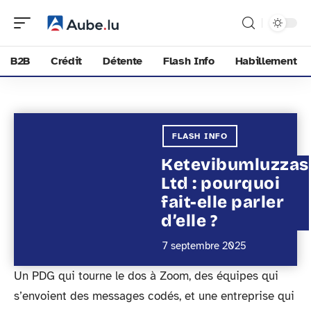
B2B
Crédit
Détente
Flash Info
Habillement
FLASH INFO
Ketevibumluzzas
Ltd : pourquoi
fait-elle parler
d’elle ?
7 septembre 2025
Un PDG qui tourne le dos à Zoom, des équipes qui
s’envoient des messages codés, et une entreprise qui