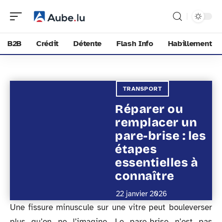
B2B
Crédit
Détente
Flash Info
Habillement
TRANSPORT
Réparer ou
remplacer un
pare-brise : les
étapes
essentielles à
connaître
22 janvier 2026
Une fissure minuscule sur une vitre peut bouleverser
plus qu’on ne l’imagine. Le pare-brise n’est pas