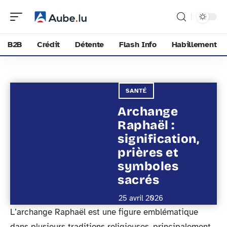
B2B
Crédit
Détente
Flash Info
Habillement
SANTÉ
Archange
Raphaël :
signification,
prières et
symboles
sacrés
25 avril 2026
L’archange Raphaël est une figure emblématique
dans plusieurs traditions religieuses, principalement