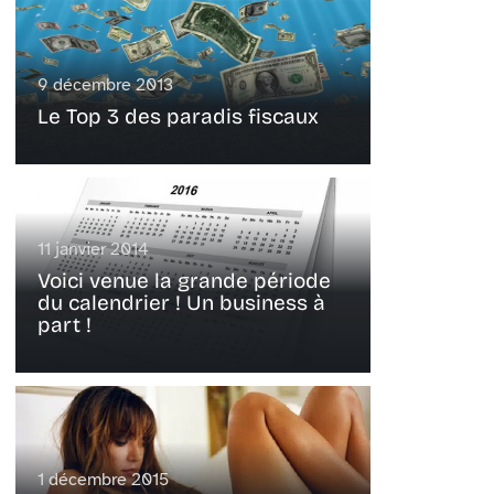
9 décembre 2013
Le Top 3 des paradis fiscaux
11 janvier 2014
Voici venue la grande période
du calendrier ! Un business à
part !
1 décembre 2015