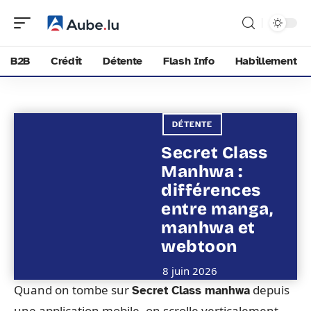
B2B
Crédit
Détente
Flash Info
Habillement
DÉTENTE
Secret Class
Manhwa :
différences
entre manga,
manhwa et
webtoon
8 juin 2026
Quand on tombe sur
depuis
Secret Class manhwa
une application mobile, on scrolle verticalement,