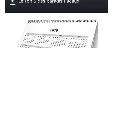
Le Top 3 des paradis fiscaux
11 janvier 2014
Voici venue la grande période du
calendrier ! Un business à part !