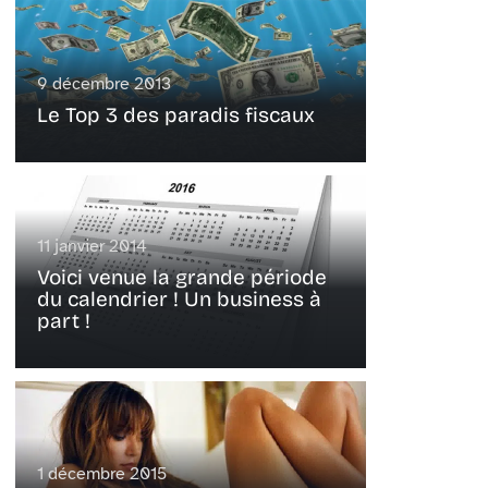
9 décembre 2013
Le Top 3 des paradis fiscaux
11 janvier 2014
Voici venue la grande période
du calendrier ! Un business à
part !
1 décembre 2015