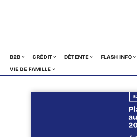
B2B
CRÉDIT
DÉTENTE
FLASH INFO
VIE DE FAMILLE
B
Pl
au
2
8 j