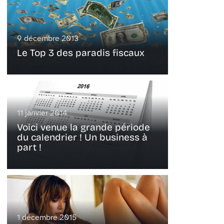
9 décembre 2013
Le Top 3 des paradis fiscaux
11 janvier 2014
Voici venue la grande période
du calendrier ! Un business à
part !
1 décembre 2015