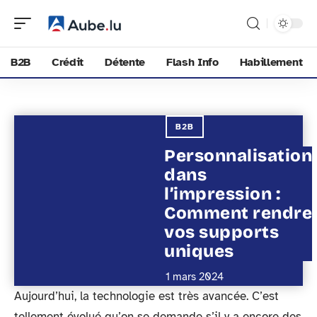
B2B
Crédit
Détente
Flash Info
Habillement
B2B
Personnalisation
dans
l’impression :
Comment rendre
vos supports
uniques
1 mars 2024
Aujourd’hui, la technologie est très avancée. C’est
tellement évolué qu’on se demande s’il y a encore des