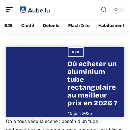
B2B
Crédit
Détente
Flash Info
Habillement
B2B
Où acheter un
aluminium
tube
rectangulaire
au meilleur
prix en 2026 ?
10 juin 2026
On a tous vécu la scène : besoin d’un tube
rectangulaire en aluminium pour renforcer un châssis,