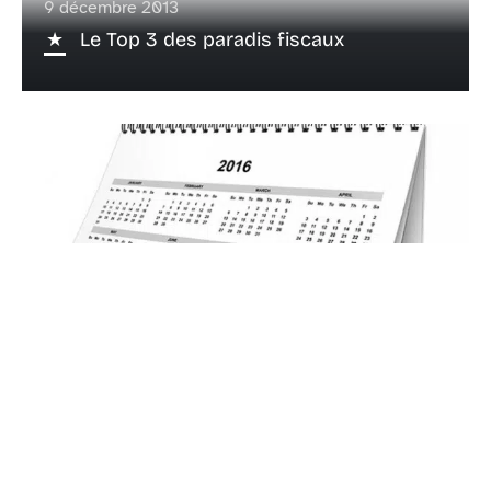
9 décembre 2013
Le Top 3 des paradis fiscaux
11 janvier 2014
Voici venue la grande période du
calendrier ! Un business à part !