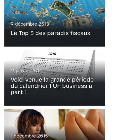
9 décembre 2013
Le Top 3 des paradis fiscaux
11 janvier 2014
Voici venue la grande période
du calendrier ! Un business à
part !
1 décembre 2015