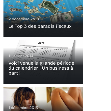
9 décembre 2013
Le Top 3 des paradis fiscaux
11 janvier 2014
Voici venue la grande période
du calendrier ! Un business à
part !
1 décembre 2015