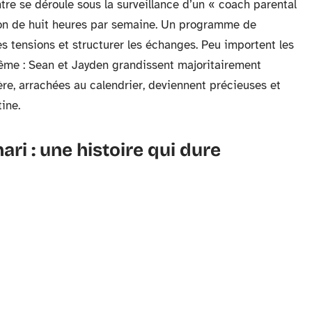
tre se déroule sous la surveillance d’un « coach parental
son de huit heures par semaine. Un programme de
les tensions et structurer les échanges. Peu importent les
 même : Sean et Jayden grandissent majoritairement
ère, arrachées au calendrier, deviennent précieuses et
ine.
ri : une histoire qui dure
ears s’est essayée à de nouvelles relations, dont une
 2016 que tout bascule. Alors qu’elle tourne le clip «
 Asghari. Mannequin, coach sportif, Sam n’appartient
éduit Britney. Peu à peu, ils s’éloignent des
e, loin des scandales.
oudé. En 2021, même lorsque la tutelle pèse encore sur