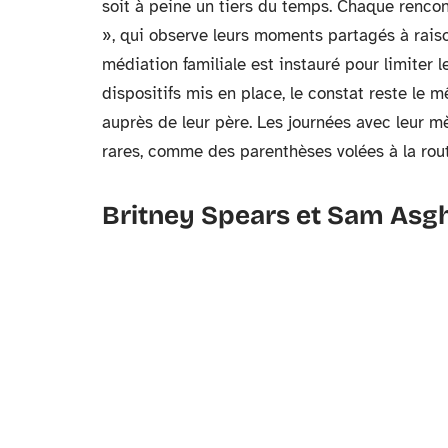
soit à peine un tiers du temps. Chaque rencon
», qui observe leurs moments partagés à rai
médiation familiale est instauré pour limiter 
dispositifs mis en place, le constat reste le
auprès de leur père. Les journées avec leur m
rares, comme des parenthèses volées à la rout
Britney Spears et Sam Asgha
Après la séparation avec Federline, Britney Sp
avec Adnan Ghalib, un paparazzo. Mais c’est en
Slumber Party », elle croise le chemin de Sam
pas au même monde, et c’est sûrement ce qui s
projecteurs et tissent une relation plus serein
Depuis leur rencontre, leur couple est resté s