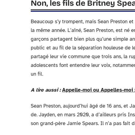
Non, les fils de Britney Sp
Beaucoup s’y trompent, mais Sean Preston et
la même année. L’aîné, Sean Preston, est né 
garçons partagent bien plus qu’une simple anné
public et au fil de la séparation houleuse de 
partagé leur vie commune que trois ans, la rup
adolescents font entendre leur voix, notamment
un fil.
A lire aussi :
Appelle-moi ou Appelles-moi 
Sean Preston, aujourd’hui âgé de 16 ans, et Ja
de. Jayden, en mars 2020, a d’ailleurs pris In
son grand-père Jamie Spears. Il n’a pas fait 