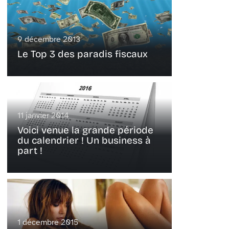
9 décembre 2013
Le Top 3 des paradis fiscaux
11 janvier 2014
Voici venue la grande période
du calendrier ! Un business à
part !
1 décembre 2015