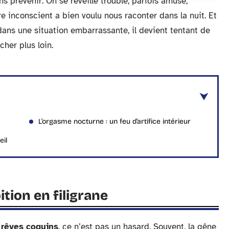
s prévenir. On se réveille troublé, parfois amusé,
 inconscient a bien voulu nous raconter dans la nuit. Et
ans une situation embarrassante, il devient tentant de
cher plus loin.
L’orgasme nocturne : un feu d’artifice intérieur
eil
ition en filigrane
s rêves coquins
, ce n’est pas un hasard. Souvent, la gêne