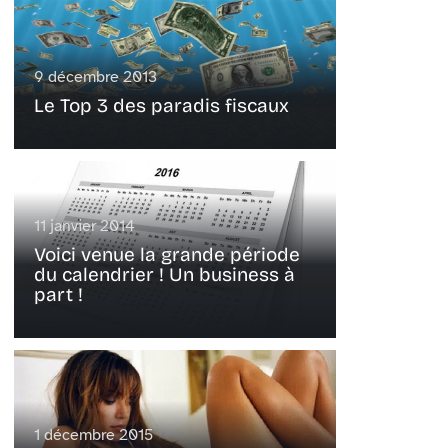
9 décembre 2013
Le Top 3 des paradis fiscaux
11 janvier 2014
Voici venue la grande période
du calendrier ! Un business à
part !
1 décembre 2015