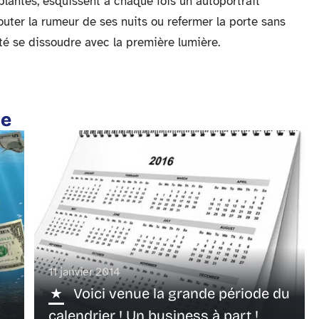
lantes, esquissent à chaque fois un autoportrait
uter la rumeur de ses nuits ou refermer la porte sans
ité se dissoudre avec la première lumière.
te
11 janvier 2014
Voici venue la grande période du
calendrier ! Un business à part !