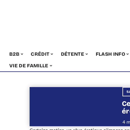
B2B
CRÉDIT
DÉTENTE
FLASH INFO
VIE DE FAMILLE
S
Ce
ér
4 m