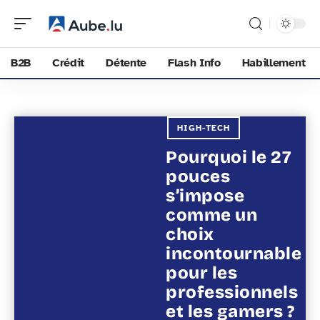
B2B
Crédit
Détente
Flash Info
Habillement
HIGH-TECH
Pourquoi le 27
pouces
s’impose
comme un
choix
incontournable
pour les
professionnels
et les gamers ?