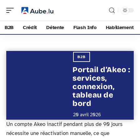
B2B
Crédit
Détente
Flash Info
Habillement
B2B
Portail d’Akeo :
services,
connexion,
tableau de
bord
20 avril 2026
Un compte Akeo inactif pendant plus de 90 jours
nécessite une réactivation manuelle, ce que