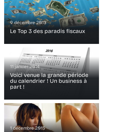
9 décembre 2013
Le Top 3 des paradis fiscaux
11 janvier 2014
Voici venue la grande période
du calendrier ! Un business à
part !
1 décembre 2015