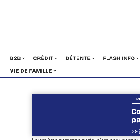
B2B
CRÉDIT
DÉTENTE
FLASH INFO
VIE DE FAMILLE
D
Co
pa
20 j