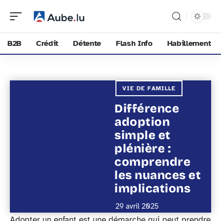
B2B
Crédit
Détente
Flash Info
Habillement
VIE DE FAMILLE
Différence
adoption
simple et
plénière :
comprendre
les nuances et
implications
29 avril 2025
Adopter un enfant est une démarche qui peut prendre