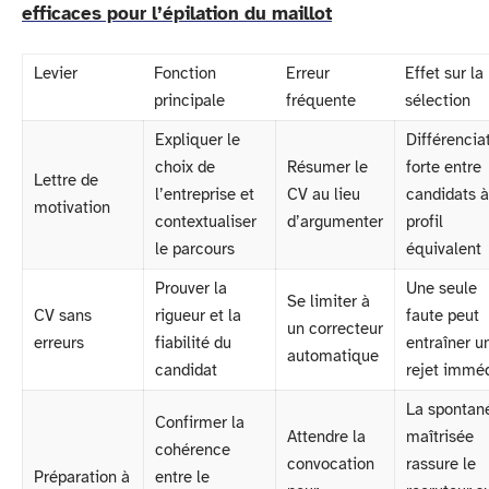
efficaces pour l’épilation du maillot
Levier
Fonction
Erreur
Effet sur la
principale
fréquente
sélection
Expliquer le
Différencia
choix de
Résumer le
forte entre
Lettre de
l’entreprise et
CV au lieu
candidats à
motivation
contextualiser
d’argumenter
profil
le parcours
équivalent
Prouver la
Une seule
Se limiter à
CV sans
rigueur et la
faute peut
un correcteur
erreurs
fiabilité du
entraîner u
automatique
candidat
rejet immé
La spontan
Confirmer la
Attendre la
maîtrisée
cohérence
convocation
rassure le
Préparation à
entre le