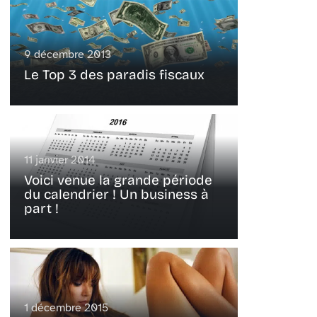
9 décembre 2013
Le Top 3 des paradis fiscaux
11 janvier 2014
Voici venue la grande période
du calendrier ! Un business à
part !
1 décembre 2015