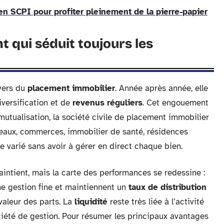
en SCPI pour profiter pleinement de la pierre-papier
 qui séduit toujours les
ivers du
placement immobilier
. Année après année, elle
versification et de
revenus réguliers
. Cet engouement
mutualisation, la société civile de placement immobilier
ureaux, commerces, immobilier de santé, résidences
 varié sans avoir à gérer en direct chaque bien.
intient, mais la carte des performances se redessine :
ne gestion fine et maintiennent un
taux de distribution
 valeur des parts. La
liquidité
reste très liée à l’activité
ciété de gestion. Pour résumer les principaux avantages