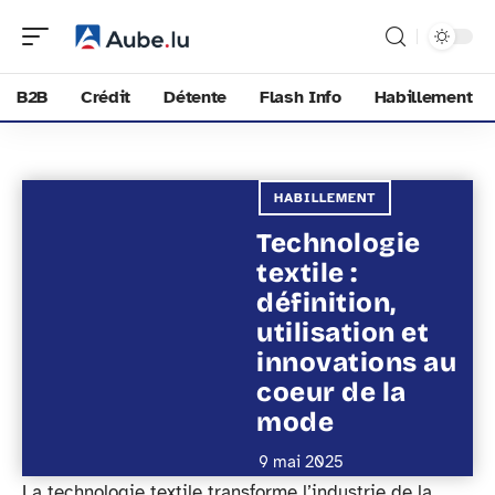
B2B
Crédit
Détente
Flash Info
Habillement
HABILLEMENT
Technologie
textile :
définition,
utilisation et
innovations au
coeur de la
mode
9 mai 2025
La technologie textile transforme l’industrie de la