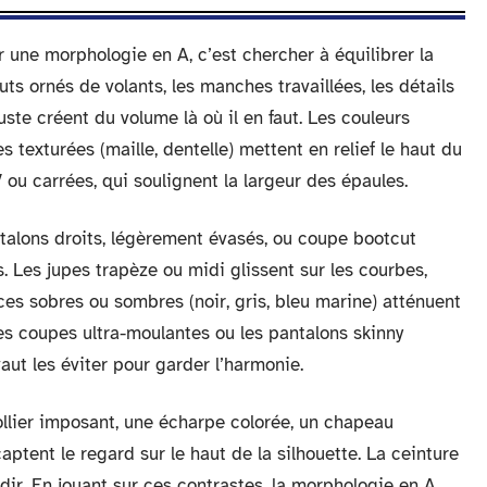
 une morphologie en A, c’est chercher à équilibrer la
auts ornés de volants, les manches travaillées, les détails
ste créent du volume là où il en faut. Les couleurs
s texturées (maille, dentelle) mettent en relief le haut du
 ou carrées, qui soulignent la largeur des épaules.
ntalons droits, légèrement évasés, ou coupe bootcut
. Les jupes trapèze ou midi glissent sur les courbes,
ces sobres ou sombres (noir, gris, bleu marine) atténuent
les coupes ultra-moulantes ou les pantalons skinny
aut les éviter pour garder l’harmonie.
collier imposant, une écharpe colorée, un chapeau
aptent le regard sur le haut de la silhouette. La ceinture
ourdir. En jouant sur ces contrastes, la morphologie en A