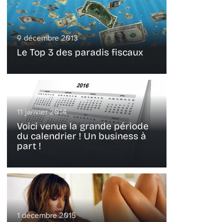
9 décembre 2013
Le Top 3 des paradis fiscaux
11 janvier 2014
Voici venue la grande période
du calendrier ! Un business à
part !
1 décembre 2015