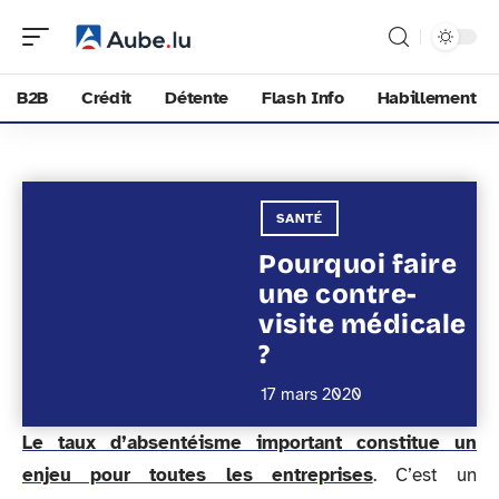
B2B
Crédit
Détente
Flash Info
Habillement
SANTÉ
Pourquoi faire
une contre-
visite médicale
?
17 mars 2020
Le taux d’absentéisme important constitue un
enjeu pour toutes les entreprises
. C’est un