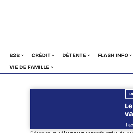
B2B
CRÉDIT
DÉTENTE
FLASH INFO
VIE DE FAMILLE
D
Le
va
1 a