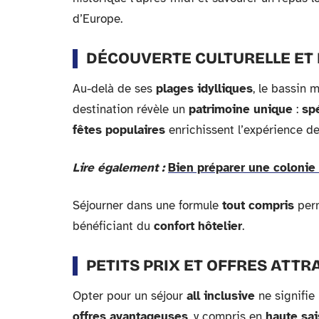
d’Europe.
DÉCOUVERTE CULTURELLE ET
Au-delà de ses
plages idylliques
, le bassin
destination révèle un
patrimoine unique
:
spé
fêtes populaires
enrichissent l’expérience de
Lire également :
Bien préparer une colonie
Séjourner dans une formule
tout compris
perm
bénéficiant du
confort hôtelier
.
PETITS PRIX ET OFFRES ATTR
Opter pour un séjour
all inclusive
ne signifie
offres avantageuses
, y compris en
haute sa