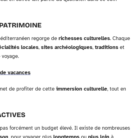
 PATRIMOINE
 méditerranéen regorge de
richesses culturelles
. Chaque
cialités locales
,
sites archéologiques
,
traditions
et
 voyage.
 de vacances
et de profiter de cette
immersion culturelle
, tout en
ACTIVES
 pas forcément un budget élevé. Il existe de nombreuses
ison
, pour voyager plus
longtemps
ou
plus loin
à