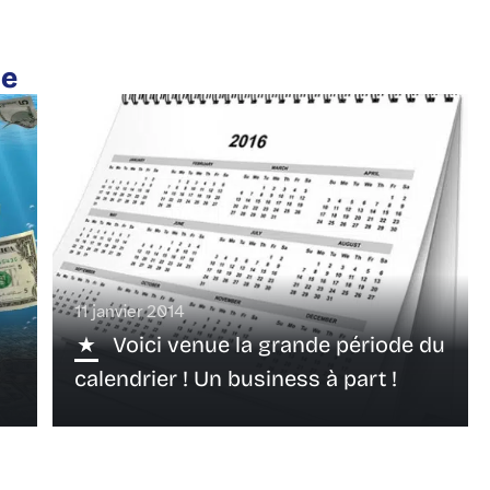
te
11 janvier 2014
Voici venue la grande période du
calendrier ! Un business à part !