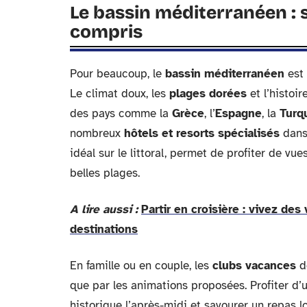
Le bassin méditerranéen : s
compris
Pour beaucoup, le
bassin méditerranéen
est 
Le climat doux, les
plages dorées
et l’histoir
des pays comme la
Grèce
, l’
Espagne
, la
Turq
nombreux
hôtels et resorts spécialisés
dans 
idéal sur le littoral, permet de profiter de vu
belles plages.
A lire aussi :
Partir en croisière : vivez des
destinations
En famille ou en couple, les
clubs vacances
de
que par les animations proposées. Profiter d
historique l’après-midi et savourer un repas l