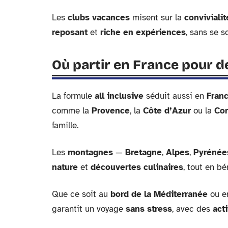
Les
clubs vacances
misent sur la
convivialit
reposant
et
riche en expériences
, sans se s
Où partir en France pour d
La formule
all inclusive
séduit aussi en
Fran
comme la
Provence
, la
Côte d’Azur
ou la
Co
famille.
Les
montagnes
—
Bretagne
,
Alpes
,
Pyrénée
nature
et
découvertes culinaires
, tout en b
Que ce soit au
bord de la Méditerranée
ou e
garantit un voyage
sans stress
, avec des
act