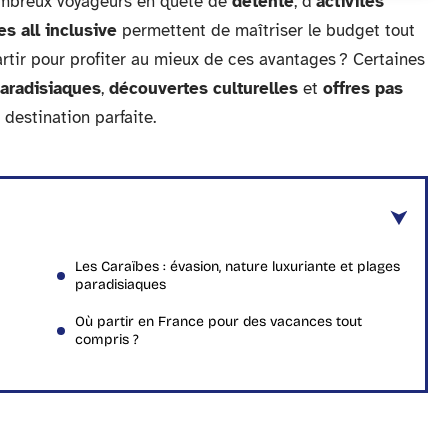
ombreux voyageurs en quête de
détente
, d’
activités
s all inclusive
permettent de maîtriser le budget tout
rtir pour profiter au mieux de ces avantages ? Certaines
aradisiaques
,
découvertes culturelles
et
offres pas
 destination parfaite.
Les Caraïbes : évasion, nature luxuriante et plages
paradisiaques
Où partir en France pour des vacances tout
compris ?