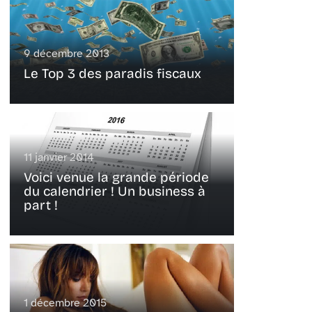
9 décembre 2013
Le Top 3 des paradis fiscaux
11 janvier 2014
Voici venue la grande période
du calendrier ! Un business à
part !
1 décembre 2015