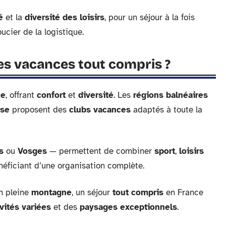
é
et la
diversité des loisirs
, pour un séjour à la fois
oucier de la logistique.
es vacances tout compris ?
ce
, offrant
confort
et
diversité
. Les
régions balnéaires
rse
proposent des
clubs vacances
adaptés à toute la
s
ou
Vosges
— permettent de combiner
sport
,
loisirs
énéficiant d’une organisation complète.
n pleine
montagne
, un séjour
tout compris
en France
ivités variées
et des
paysages exceptionnels
.